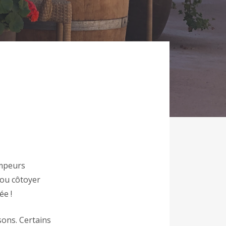
x
ampeurs
 ou côtoyer
ée !
sons. Certains