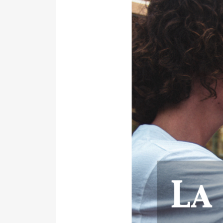
blog
du
Mandriale