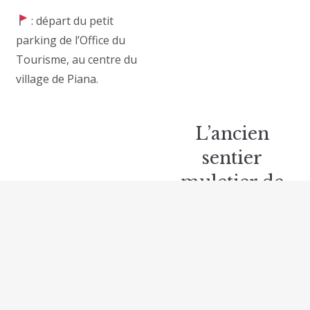
: départ du petit
parking de l’Office du
Tourisme, au centre du
village de Piana.
L’ancien
sentier
muletier de
Piana-Ota
Ce chemin dallé,
soutenu par un
magnifique mur de
pierres sèches, peut