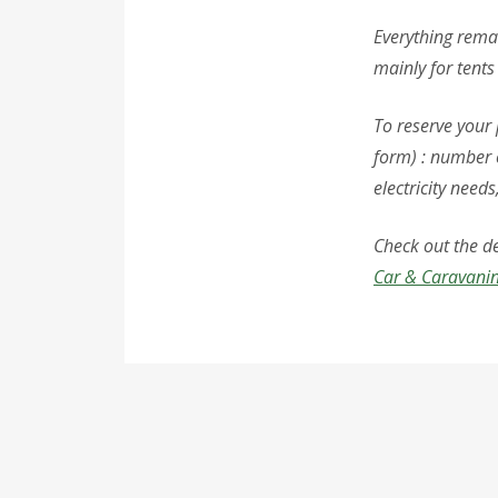
Everything remai
mainly for tent
To reserve your 
form) : number 
electricity needs
Check out the d
Car & Caravani