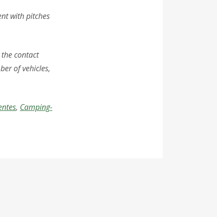
nt with pitches
a the contact
er of vehicles,
entes
,
Camping-