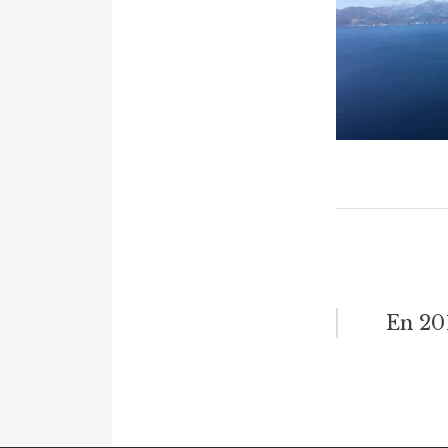
Naviga
En 201
de
l’articl