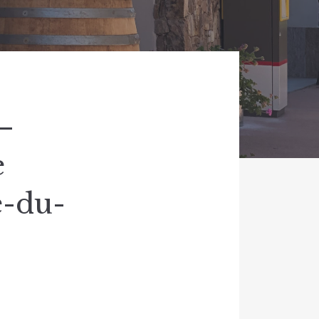
–
e
e-du-