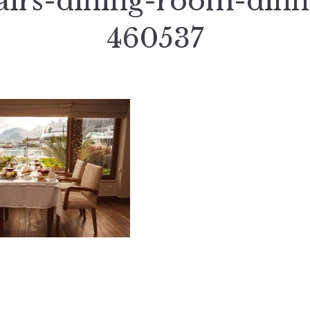
airs-dining-room-dinn
460537