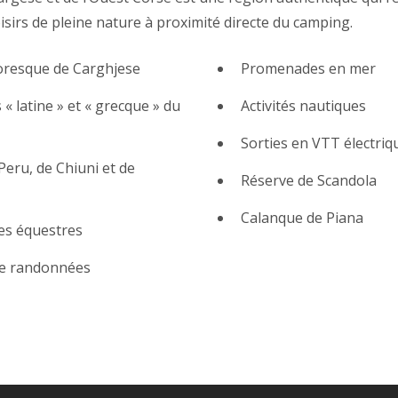
loisirs de pleine nature à proximité directe du camping.
toresque de Carghjese
Promenades en mer
 « latine » et « grecque » du
Activités nautiques
Sorties en VTT électriq
Peru, de Chiuni et de
Réserve de Scandola
Calanque de Piana
s équestres
e randonnées