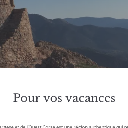
Pour vos vacances
argese et de l’Ouest Corse est une région authentique qui 