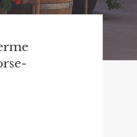
Ferme
orse-