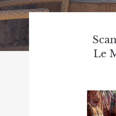
Scan
Le M