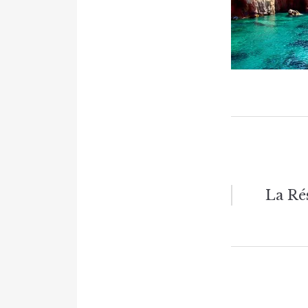
Naviga
La Ré
de
l’articl