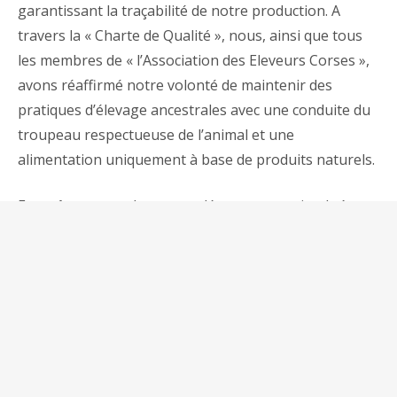
garantissant la traçabilité de notre production.
A
travers la « Charte de Qualité », nous, ainsi que tous
les membres de « l’Association des Eleveurs Corses »,
avons réaffirmé notre volonté de maintenir des
pratiques d’élevage ancestrales avec une conduite du
troupeau respectueuse de l’animal et une
alimentation uniquement à base de produits naturels.
En goûtant nos plats, vous dégustez une viande à
base d’animal né, élevé, abattu et transformé en
Corse, et nous vous en remercions.
Pour compléter votre repas, nous vous proposons
une sélection de vins corses d’appellation triés sur le
volet.
Les Repas à la Ferme du Mandriale c’est au :