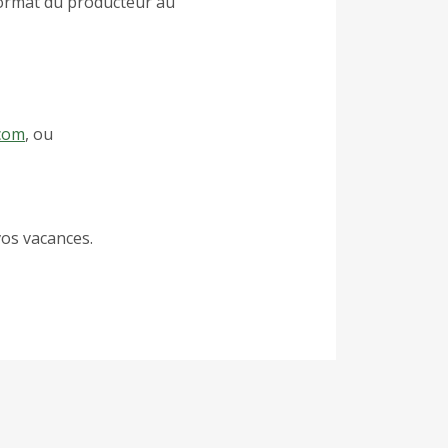
format du producteur au
com
, ou
vos vacances.
ans des prochains posts.