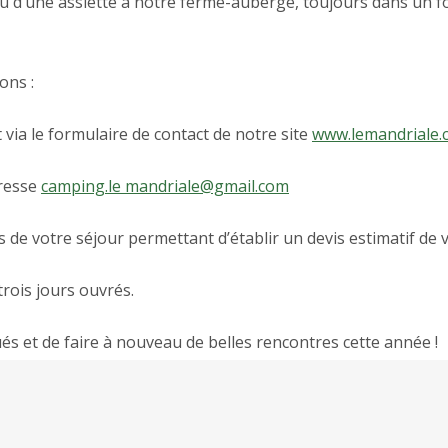
u d’une assiette à notre ferme-auberge, toujours dans un 
ons :
via le formulaire de contact de notre site
www.lemandriale.
dresse
camping.le mandriale@gmail.com
s de votre séjour permettant d’établir un devis estimatif de 
rois jours ouvrés.
ués et de faire à nouveau de belles rencontres cette année !
respectives de la Ferme Auberge vous seront communiquées d
e confiance !