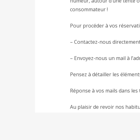
humeur, autour d’une tente o
consommateur !
Pour procéder à vos réservati
– Contactez-nous directement 
– Envoyez-nous un mail à l’a
Pensez à détailler les élément
Réponse à vos mails dans les t
Au plaisir de revoir nos habit
NB. : les dates d’ouverture 
Merci encore à tous pour votr