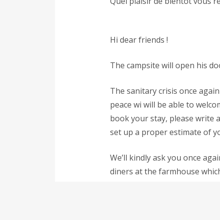
Quel plaisir de bientôt vous r
Hi dear friends !
The campsite will open his doo
The sanitary crisis once again
peace wi will be able to welc
book your stay, please write a
set up a proper estimate of yo
We’ll kindly ask you once again
diners at the farmhouse which
Such a pleasure to welcome y