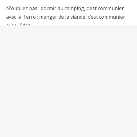
N’oubliez pas : dormir au camping, c’est communier
avec la Terre ; manger de la viande, c’est communier
avec l’Eden
On a hâte de vous retrouver !