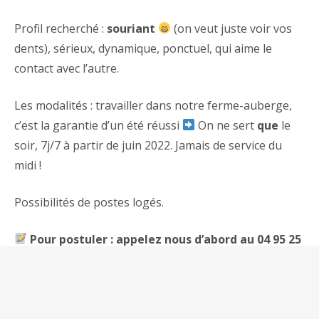
Profil recherché :
souriant
(on veut juste voir vos
dents), sérieux, dynamique, ponctuel, qui aime le
contact avec l’autre.
Les modalités : travailler dans notre ferme-auberge,
c’est la garantie d’un été réussi
On ne sert
que
le
soir, 7j/7 à partir de juin 2022. Jamais de service du
midi !
Possibilités de postes logés.
Pour postuler : appelez nous d’abord au 04 95 25
59 60 pour qu’on discute un peu !
Le Mandriale – Camping à la Ferme & Ferme-
Auberge