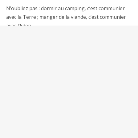
N’oubliez pas : dormir au camping, c’est communier
avec la Terre ; manger de la viande, c’est communier
avec l’Eden
On a hâte de vous retrouver !