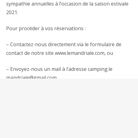
sympathie annuelles à l’occasion de la saison estivale
2021.
Pour procéder à vos réservations :
– Contactez-nous directement via le formulaire de
contact de notre site www.lemandriale.com, ou
– Envoyez-nous un mail à l’adresse camping.le
mandriale@gmail.com
Pensez à détailler les éléments de votre séjour
permettant d’établir un devis estimatif de vos
vacances.
Réponse à vos mails dans les trois jours ouvrés.