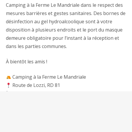
Camping à la Ferme Le Mandriale dans le respect des
mesures barrières et gestes sanitaires. Des bornes de
désinfection au gel hydroalcoolique sont à votre
disposition à plusieurs endroits et le port du masque
demeure obligatoire pour l’instant à la réception et
dans les parties communes.
À bientôt les amis !
Camping à la Ferme Le Mandriale
Route de Lozzi, RD 81
+33 (0) 4 95 25 59 60
camping.le.mandriale@gmail.com
Ferme-auberge uniquement le soir à partir de juin
2021