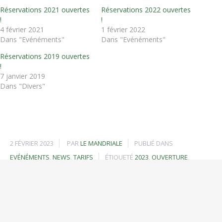
fenêtre)
fenêtre)
fenêtre)
Réservations 2021 ouvertes
Réservations 2022 ouvertes
!
!
4 février 2021
1 février 2022
Dans "Evénéments"
Dans "Evénéments"
Réservations 2019 ouvertes
!
7 janvier 2019
Dans "Divers"
2 FÉVRIER 2023
PAR
LE MANDRIALE
PUBLIÉ DANS
EVÉNÉMENTS
,
NEWS
,
TARIFS
ÉTIQUETÉ
2023
,
OUVERTURE
,
RÉSERVATIONS
,
RÉSERVER
,
VACANCES
,
VACANCES2023