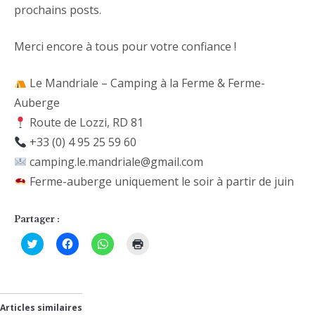
prochains posts.
Merci encore à tous pour votre confiance !
Le Mandriale – Camping à la Ferme & Ferme-
Auberge
Route de Lozzi, RD 81
+33 (0) 4 95 25 59 60
camping.le.mandriale@gmail.com
Ferme-auberge uniquement le soir à partir de juin
Partager :
Cliquez
Cliquez
Cliquez
Cliquer
pour
pour
pour
pour
partager
partager
partager
imprimer(ouvre
sur
sur
sur
dans
Twitter(ouvre
Facebook(ouvre
WhatsApp(ouvre
une
dans
dans
dans
nouvelle
une
une
une
fenêtre)
nouvelle
nouvelle
nouvelle
Articles similaires