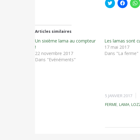
Cliquez
Cliquez
C
pour
pour
partager
partage
p
sur
sur
s
Twitter(ouvre
Facebo
dans
dans
une
une
nouvelle
nouvell
n
Articles similaires
fenêtre)
fenêtre
f
Un sixième lama au compteur
Les lamas sont c
!
17 mai 2017
22 novembre 2017
Dans "La ferme"
Dans "Evénéments"
5 JANVIER 2017
FERME
,
LAMA
,
LOZZ