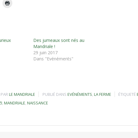
liquez
Cliquer
pour
pour
r
artager
imprimer(ouvre
ur
dans
ok(ouvre
WhatsApp(ouvre
une
dans
nouvelle
une
fenêtre)
e
ouvelle
)
enêtre)
urieux
Des jumeaux sont nés au
Mandriale !
29 juin 2017
Dans "Evénéments"
PAR
LE MANDRIALE
PUBLIÉ DANS
EVÉNÉMENTS
,
LA FERME
ÉTIQUETÉ
I
,
MANDRIALE
,
NAISSANCE