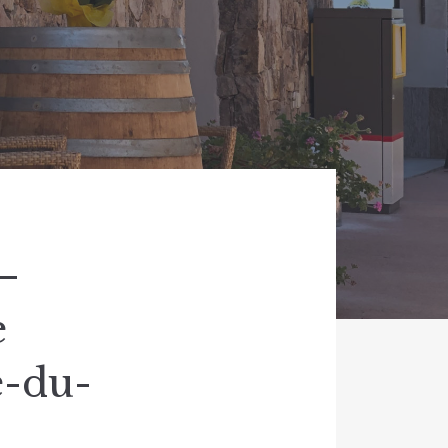
–
e
e-du-