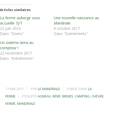
dans
dans
dans
nouvelle
une
une
une
fenêtre)
nouvelle
nouvelle
nouvelle
Articles similaires
fenêtre)
fenêtre)
fenêtre)
La ferme-auberge vous
Une nouvelle naissance au
accueille 7j/7
Mandriale
22 juin 2023
6 octobre 2017
Dans "Divers"
Dans "Evénéments"
Un sixième lama au
compteur !
22 novembre 2017
Dans "Evénéments"
17 MAI 2017
PAR
LE MANDRIALE
PUBLIÉ DANS
LA
FERME
ÉTIQUETÉ
AGNEAU
,
BÉBÉ
,
BREBIS
,
CAMPING
,
CHÈVRE
,
FERME
,
MANDRIALE