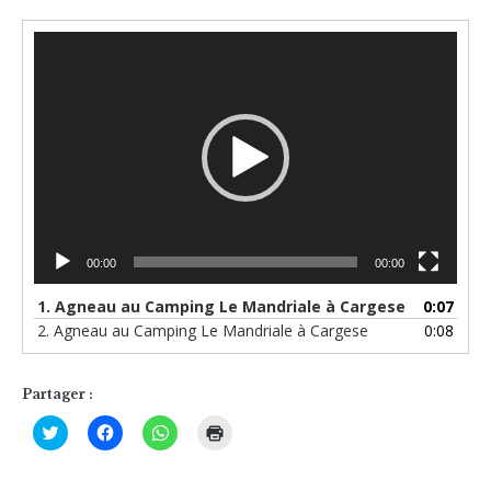
Lecteur
vidéo
00:00
00:00
1.
Agneau au Camping Le Mandriale à Cargese
0:07
2.
Agneau au Camping Le Mandriale à Cargese
0:08
Partager :
Cliquez
Cliquez
Cliquez
Cliquer
pour
pour
pour
pour
partager
partager
partager
imprimer(ouvre
sur
sur
sur
dans
Twitter(ouvre
Facebook(ouvre
WhatsApp(ouvre
une