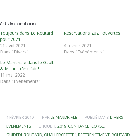
partager
partager
partager
imprimer(ouvre
sur
sur
sur
dans
Twitter(ouvre
Facebook(ouvre
WhatsApp(ouvre
une
dans
dans
dans
nouvelle
une
une
une
fenêtre)
nouvelle
nouvelle
nouvelle
Articles similaires
fenêtre)
fenêtre)
fenêtre)
Toujours dans Le Routard
Réservations 2021 ouvertes
pour 2021
!
21 avril 2021
4 février 2021
Dans "Divers"
Dans "Evénéments"
Le Mandriale dans le Gault
& Millau : c’est fait !
11 mai 2022
Dans "Evénéments"
4 FÉVRIER 2019
PAR
LE MANDRIALE
PUBLIÉ DANS
DIVERS
,
EVÉNÉMENTS
ÉTIQUETÉ
2019
,
CONFIANCE
,
CORSE
,
GUIDEDUROUTARD
,
OUALLERCETÉTÉ"
,
RÉFÉRENCEMENT
,
ROUTARD