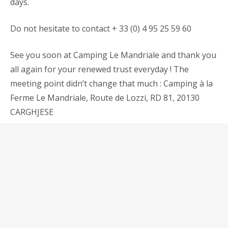
days.
Do not hesitate to contact + 33 (0) 4 95 25 59 60
See you soon at Camping Le Mandriale and thank you
all again for your renewed trust everyday ! The
meeting point didn’t change that much : Camping à la
Ferme Le Mandriale, Route de Lozzi, RD 81, 20130
CARGHJESE
Partager :
Cliquez
Cliquez
Cliquez
Cliquer
pour
pour
pour
pour
partager
partager
partager
imprimer(ouvre
sur
sur
sur
dans
Twitter(ouvre
Facebook(ouvre
WhatsApp(ouvre
une
dans
dans
dans
nouvelle
une
une
une
fenêtre)
nouvelle
nouvelle
nouvelle
Articles similaires
fenêtre)
fenêtre)
fenêtre)
Ouverture 2020
Réservations 2019 ouvertes