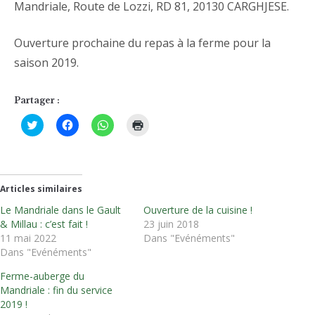
Mandriale, Route de Lozzi, RD 81, 20130 CARGHJESE.
Ouverture prochaine du repas à la ferme pour la
saison 2019.
Partager :
Cliquez
Cliquez
Cliquez
Cliquer
pour
pour
pour
pour
partager
partager
partager
imprimer(ouvre
sur
sur
sur
dans
Twitter(ouvre
Facebook(ouvre
WhatsApp(ouvre
une
dans
dans
dans
nouvelle
une
une
une
fenêtre)
nouvelle
nouvelle
nouvelle
Articles similaires
fenêtre)
fenêtre)
fenêtre)
Le Mandriale dans le Gault
Ouverture de la cuisine !
& Millau : c’est fait !
23 juin 2018
11 mai 2022
Dans "Evénéments"
Dans "Evénéments"
Ferme-auberge du
Mandriale : fin du service
2019 !