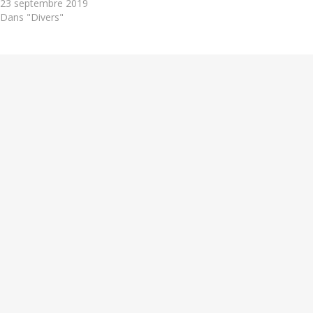
23 septembre 2019
Dans "Divers"
18 JUIN 2019
PAR
LE MANDRIALE
PUBLIÉ DANS
EVÉNÉMENTS
ÉTIQUETÉ
AGRICULTURE BIOLOGIQUE
,
BIO
,
BOVIN
,
E.A.
,
EXPLOITATION
,
LABEL
,
NATURE
,
VACHE
,
VEAU
,
VIANDE
Navigation
Le Mandriale a testé pour vous « U
Filanciu »
de